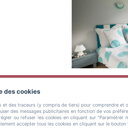
se des cookies
2627 BIS ROUTE DU POUCHOT LIEU DIT MAUPAS, Le Burgaud
s et des traceurs (y compris de tiers) pour comprendre et 
Téléphone: +33663028440
omanue@hotmail.fr
fuser des messages publicitaires en fonction de vos préfére
régler ou refuser les cookies en cliquant sur "Paramétrer 
Accueil
Chambres
Environs
Prestations
Contac
lement accepter tous les cookies en cliquant sur le bouton 