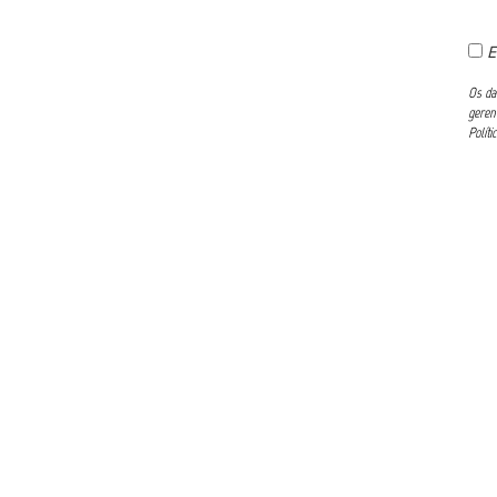
E
Os da
geren
Políti