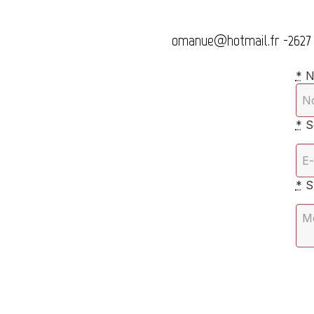
omanue@hotmail.fr
-
2627
*
N
*
S
*
S