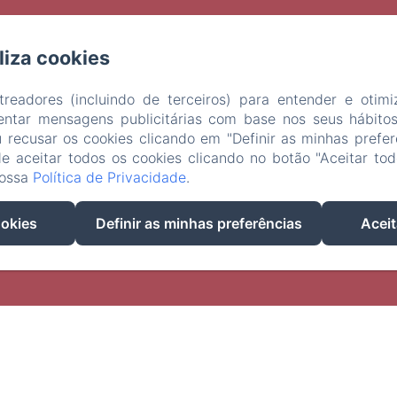
iliza cookies
2627 BIS ROUTE DU POUCHOT LIEU DIT MAUPAS, Le Burgaud
telefone: +33663028440
omanue@hotmail.fr
treadores (incluindo de terceiros) para entender e otim
entar mensagens publicitárias com base nos seus hábito
u recusar os cookies clicando em "Definir as minhas prefer
Accueil
Chambres
Environs
Prestations
Contac
 aceitar todos os cookies clicando no botão "Aceitar tod
nossa
Política de Privacidade
.
FR
ES
IT
DE
ZH-CN
RU
PT
NL
CA
HR
EL
PL
ookies
Definir as minhas preferências
Aceit
Alimentado usando Amenitiz